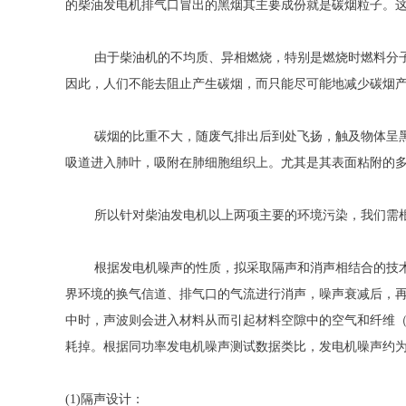
的柴油发电机排气口冒出的黑烟其主要成份就是碳烟粒子。这
由于柴油机的不均质、异相燃烧，特别是燃烧时燃料分子
因此，人们不能去阻止产生碳烟，而只能尽可能地减少碳烟
碳烟的比重不大，随废气排出后到处飞扬，触及物体呈黑色
吸道进入肺叶，吸附在肺细胞组织上。尤其是其表面粘附的
所以针对柴油发电机以上两项主要的环境污染，我们需根
根据发电机噪声的性质，拟采取隔声和消声相结合的技术
界环境的换气信道、排气口的气流进行消声，噪声衰减后，
中时，声波则会进入材料从而引起材料空隙中的空气和纤维
耗掉。根据同功率发电机噪声测试数据类比，发电机噪声约为
(1)隔声设计：