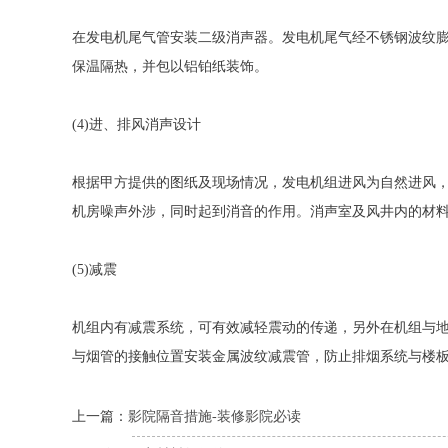
在发电机尾气管安装二级消声器。发电机尾气经不锈钢波纹膨
保温隔热，并包以铝铂纸装饰。
(4)进、排风消声设计
根据甲方提供的图纸及现场情况，发电机组进风为自然进风，
机房噪声外涉，同时起到消音的作用。消声室及风井内的材
(5)减震
机组内有减震系统，可有效减轻震动的传递，另外在机组与
与烟管的接触位置安装金属波纹减震管，防止排烟系统与楼
上一篇：
影院隔音措施-装修影院必读