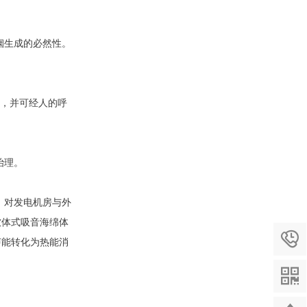
烟生成的必然性。
度，并可经人的呼
治理。
。对发电机房与外
软体式吸音海绵体

声能转化为热能消
