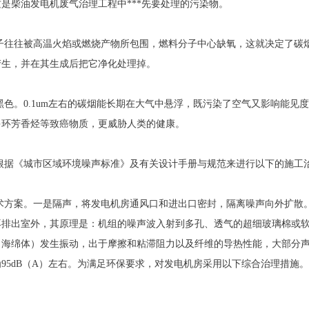
是柴油发电机废气治理工程中***先要处理的污染物。
往往被高温火焰或燃烧产物所包围，燃料分子中心缺氧，这就决定了碳
产生，并在其生成后把它净化处理掉。
。0.1um左右的碳烟能长期在大气中悬浮，既污染了空气又影响能见
多环芳香烃等致癌物质，更威胁人类的健康。
据《城市区域环境噪声标准》及有关设计手册与规范来进行以下的施工
方案。一是隔声，将发电机房通风口和进出口密封，隔离噪声向外扩散
再排出室外，其原理是：机组的噪声波入射到多孔、透气的超细玻璃棉或
（海绵体）发生振动，出于摩擦和粘滞阻力以及纤维的导热性能，大部分
95dB（A）左右。为满足环保要求，对发电机房采用以下综合治理措施。