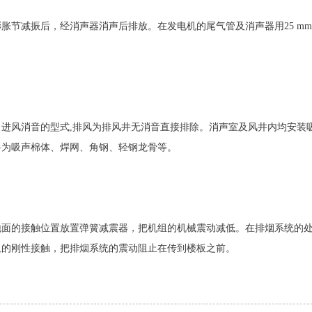
胀节减振后，经消声器消声后排放。在发电机的尾气管及消声器用25 m
进风消音的型式,排风为排风井无消音直接排除。消声室及风井内均安装
料为吸声棉体、焊网、角钢、轻钢龙骨等。
地面的接触位置放置弹簧减震器，把机组的机械震动减低。在排烟系统的
板的刚性接触，把排烟系统的震动阻止在传到楼板之前。