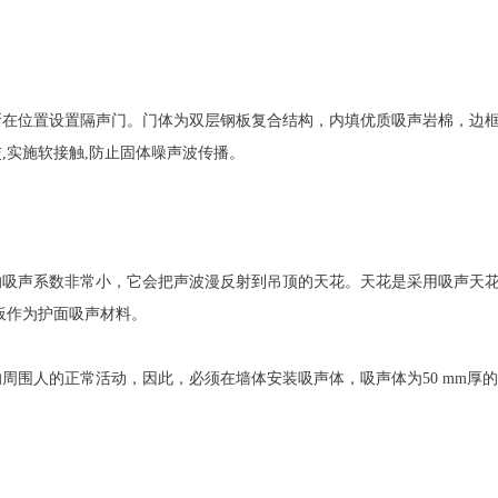
所在位置设置隔声门。门体为双层钢板复合结构，内填优质吸声岩棉，边
,实施软接触,防止固体噪声波传播。
的吸声系数非常小，它会把声波漫反射到吊顶的天花。天花是采用吸声天
花板作为护面吸声材料。
周围人的正常活动，因此，必须在墙体安装吸声体，吸声体为50 mm厚