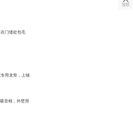

顶部
框在门缝处包毛
花专用龙骨，上铺
的吸音棉，外壁用