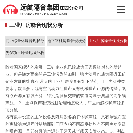
远航隔音集团
江西分公司
YUANHANG SOUND INSULATION GROUP
工业厂房噪音现状分析
商业综合体噪音现状分
地下室机房噪音现状分
工业厂房噪音现状分析
析
析
光伏项目噪音现状分析
随着国家经济的发展，工矿企业也已经成为国家经济增长的新起
点。但是随之而来的是工业污染的加剧，噪声治理也成为阻碍工矿
企业发展的绊脚石.常见的工业厂房噪音有如下特点：1、声源种类
复杂，数量多；既有空气动力性噪声又有机械噪声声源的传播，既
有点声源又有线声源，特别是纵横交错的管道网属于典型的高架线
声源。 2、重点噪声源突出且治理难度较大，厂区内超标噪声源多
而分散：
既有集中设置的主体设备及附属设备的群体噪声源，又有单独布置
的离散噪声源同时从地面到厂区内的不同高度处均有不同声功率级
的噪声源，且部分强噪声源处于露天或半露天安置状态。 3、测点